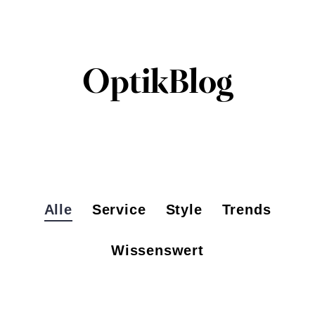
#sehenswert
OptikBlog
Optiker finden
OptikBlog
Alle
Service
Style
Trends
Wissenswert