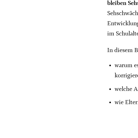
bleiben Seh
Sehschwäche
Entwicklung
im Schulalte
In diesem B
warum es
korrigier
welche A
wie Elte