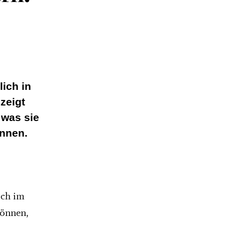
ich in
zeigt
 was sie
önnen.
ich im
können,