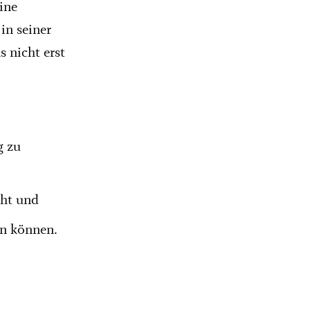
Eine
in seiner
 nicht erst
g zu
eht und
en können.