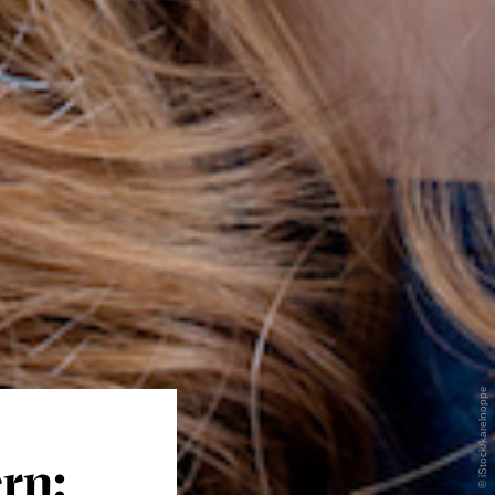
© iStock/karelnoppe
rn: