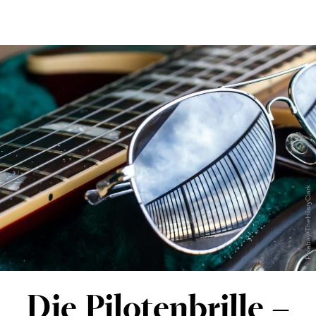
#sehenswert
OptikBlog
Optiker finden
© Pixabay/TheHilaryClark
Die Pilotenbrille –