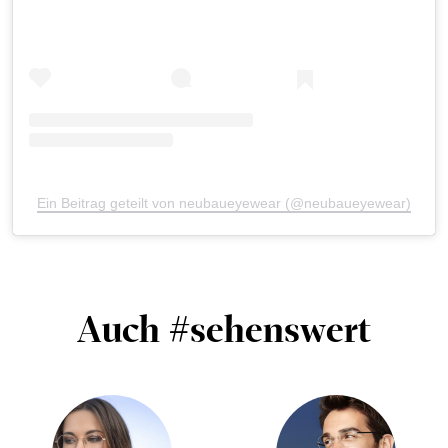
Ein Beitrag geteilt von neubaueyewear (@neubaueyewear)
Auch #sehenswert