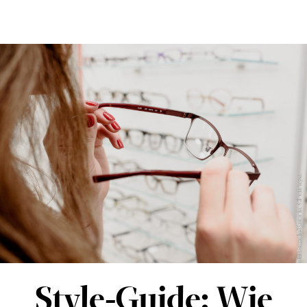
#sehenswert
OptikBlog
Optiker finden
© Pexels/Ksenia Chernaya
Style-Guide: Wie