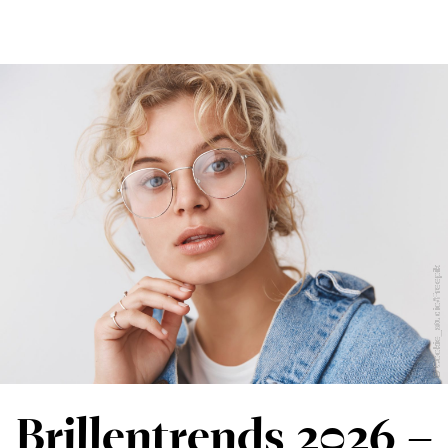
#sehenswert
OptikBlog
Optiker finden
© Cookie_studio/Freepik
Brillentrends 2026 –